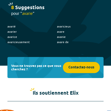
8
Suggestion
s
pour "
avarie
"
avarié
avaricieux
avarier
avare
avarice
avanie
avaricieusement
avare de
Vous ne trouvez pas ce que vous
Contactez-nous
cherchez ?
Ils soutiennent Elix