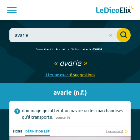
Vous êtes ici :
Accueil
Dictionnaire
avarie
«
avarie
»
1
terme
exact
8
suggestion
s
avarie
(
n.f.
)
dommage qui atteint un navire ou les marchandises
1
qu'il transporte.
source
Il y a un souci ?
SIGNE
DÉFINITION LSF