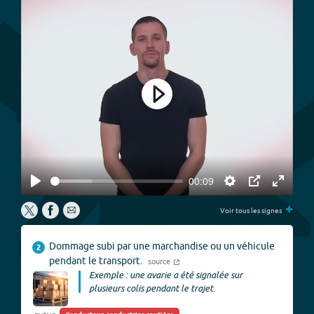
Play
00:09
Play
Settings
PIP
Enter
+
fullscree
Voir tous les signes
Dommage subi par une marchandise ou un véhicule
2
pendant le transport.
source
Exemple : une avarie a été signalée sur
plusieurs colis pendant le trajet.