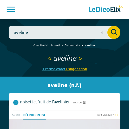
Vous êtes ici :
Accueil
Dictionnaire
aveline
«
aveline
»
1
terme
exact
1
suggestion
aveline
(
n.f.
)
noisette, fruit de l'avelinier.
source
1
Il y a un souci ?
SIGNE
DÉFINITION LSF