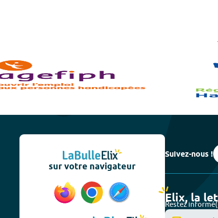
Suivez-nous !
sur votre navigateur
Elix, la le
Restez informé(