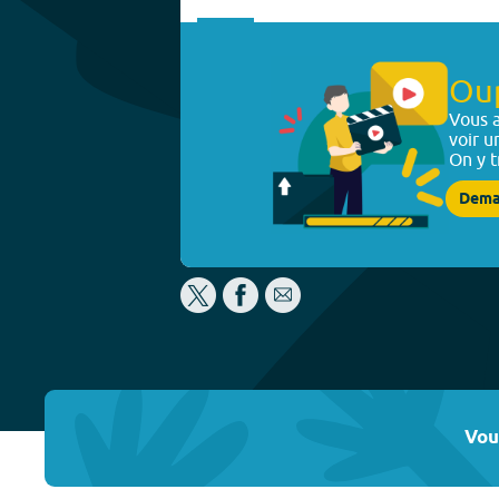
Ou
Vous a
voir u
On y t
Dema
Vou