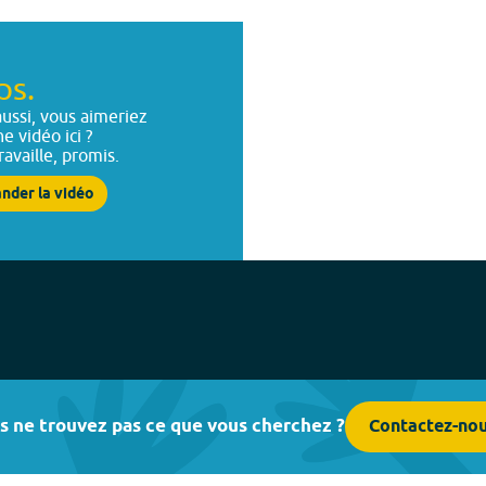
ps.
ussi, vous aimeriez
ne vidéo ici ?
ravaille, promis.
nder la vidéo
s ne trouvez pas ce que vous cherchez ?
Contactez-no