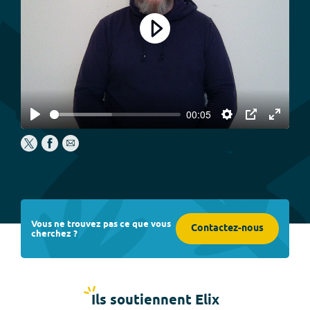
Play
00:05
Play
Settings
PIP
Enter
fullscree
Vous ne trouvez pas ce que vous
Contactez-nous
cherchez ?
Ils soutiennent Elix