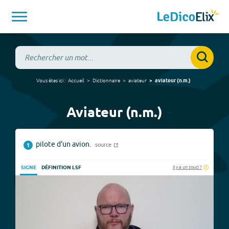
Vous êtes ici :
Accueil
Dictionnaire
aviateur
aviateur
(
n.m.
)
Aviateur (n.m.)
pilote d'un avion.
source
1
Il y a un souci ?
SIGNE
DÉFINITION LSF