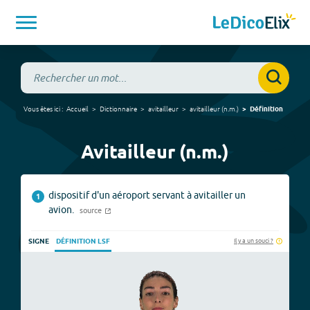
Vous êtes ici :
Accueil
Dictionnaire
avitailleur
avitailleur
(
n.m.
)
Définition
Avitailleur (n.m.)
dispositif d'un aéroport servant à avitailler un
1
avion.
source
Il y a un souci ?
SIGNE
DÉFINITION LSF