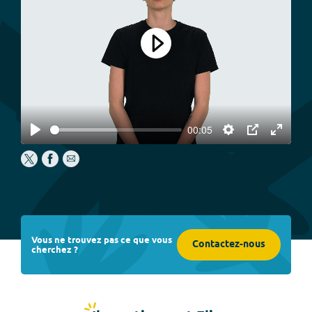
Play
00:05
Play
Settings
PIP
Enter
fullscree
Vous ne trouvez pas ce que vous
Contactez-nous
cherchez ?