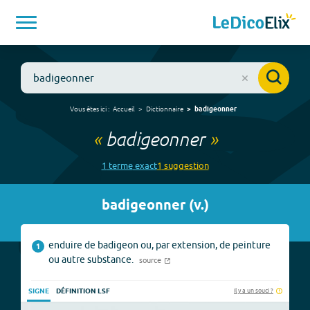
Vous êtes ici :
Accueil
Dictionnaire
badigeonner
«
badigeonner
»
1
terme
exact
1
suggestion
badigeonner
(
v.
)
enduire de badigeon ou, par extension, de peinture
1
ou autre substance.
source
Il y a un souci ?
SIGNE
DÉFINITION LSF