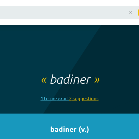
«
badiner
»
1
terme
exact
2
suggestion
s
badiner
(
v.
)