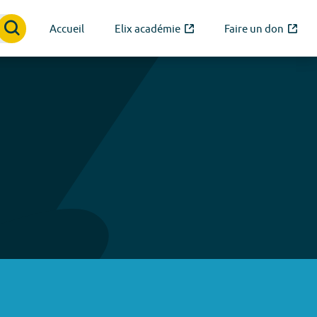
Accueil
Elix académie
Faire un don