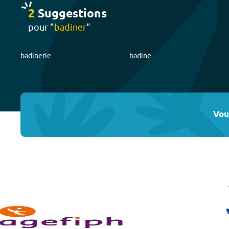
2
Suggestion
s
pour "
badiner
"
badinerie
badine
Vou