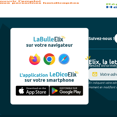
Suivez-nous !
sur votre navigateur
Elix, la le
Restez informé(
L'application
sur votre smartphone
En indiquant votre adre
moment en modifiant vos