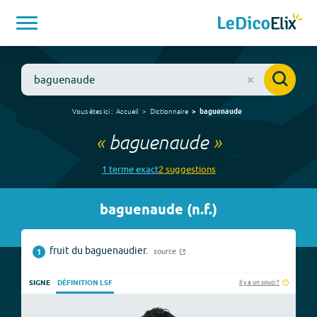
Vous êtes ici :
Accueil
Dictionnaire
baguenaude
«
baguenaude
»
1
terme
exact
2
suggestion
s
baguenaude
(
n.f.
)
fruit du baguenaudier.
source
1
Il y a un souci ?
SIGNE
DÉFINITION LSF