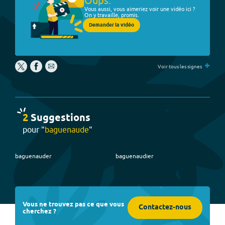
Oups.
Vous aussi, vous aimeriez voir une vidéo ici ?
On y travaille, promis.
Demander la vidéo
+
Voir tous les signes
2
Suggestion
s
pour "
baguenaude
"
baguenauder
baguenaudier
Vous ne trouvez pas ce que vous
Contactez-nous
cherchez ?