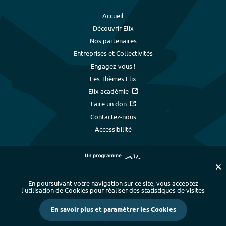
Accueil
Découvrir Elix
Nos partenaires
Entreprises et Collectivités
Engagez-vous !
Les Thèmes Elix
Elix académie
Faire un don
Contactez-nous
Accessibilité
En poursuivant votre navigation sur ce site, vous acceptez
l’utilisation de Cookies pour réaliser des statistiques de visites
Plan du site
-
Index alphabétique
-
En savoir plus et paramétrer les Cookies
Mentions légales et données personnelles
-
Paramétrer les cookies
-
Crédits