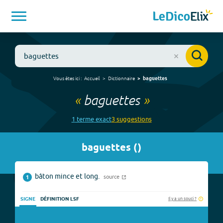
Vous êtes ici :
Accueil
Dictionnaire
baguettes
«
baguettes
»
1
terme
exact
3
suggestion
s
baguettes
(
)
bâton mince et long.
source
1
Il y a un souci ?
SIGNE
DÉFINITION LSF