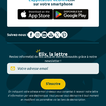
L'application
sur votre smartphone
Suivez-nous !
Elix, la lettre
Restez informé(e) de nos actus et des nouveautés grâce à notre
newsletter !
S'inscrire
En indiquant votre adresse e-mail ci-dessus vous consentez à recevoir notre lettre
d’information par voie électronique. Vous pouvez vous désinscrire à tout moment
en modifiant vos paramètres via les liens de désinscription.