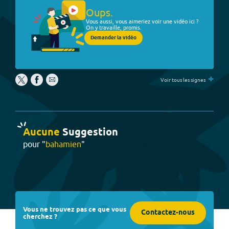
Oups.
Vous aussi, vous aimeriez voir une vidéo ici ?
On y travaille, promis.
Demander la vidéo
+
Voir tous les signes
Aucune
Suggestion
pour "
bahamien
"
Vous ne trouvez pas ce que vous
Contactez-nous
cherchez ?