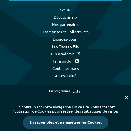
Accueil
Découvrir Elix
Nos partenaires
Entreprises et Collectivités
Engagez-vous !
Les Thèmes Elix
Elix académie
Faire un don
Contactez-nous
Accessibilité
En poursuivant votre navigation sur ce site, vous acceptez
l’utilisation de Cookies pour réaliser des statistiques de visites
Plan du site
-
Index alphabétique
-
En savoir plus et paramétrer les Cookies
Mentions légales et données personnelles
-
Paramétrer les cookies
-
Crédits