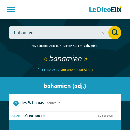
Vous êtes ici :
Accueil
Dictionnaire
bahamien
«
bahamien
»
1
terme
exact
aucune
suggestion
bahamien
(
adj.
)
des Bahamas.
source
1
Il y a un souci ?
SIGNE
DÉFINITION LSF