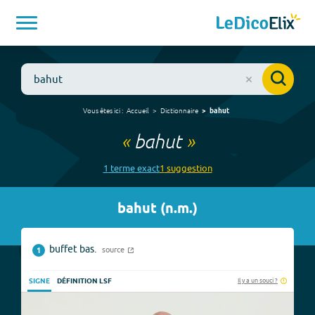
Vous êtes ici :
Accueil
Dictionnaire
bahut
«
bahut
»
1
terme
exact
1
suggestion
bahut
(
n.m.
)
buffet bas.
source
1
Il y a un souci ?
SIGNE
DÉFINITION LSF