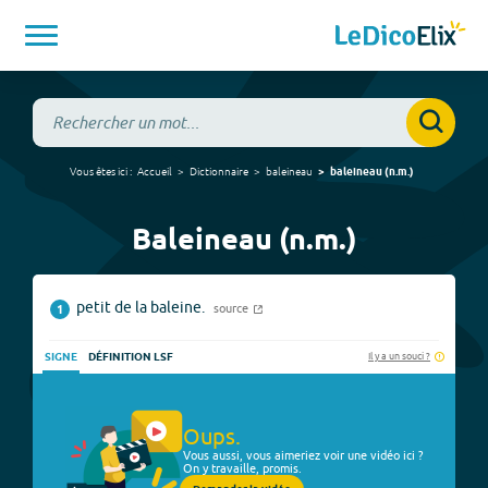
Vous êtes ici :
Accueil
Dictionnaire
baleineau
baleineau
(
n.m.
)
Baleineau (n.m.)
petit de la baleine.
source
1
Il y a un souci ?
SIGNE
DÉFINITION LSF
Oups.
Vous aussi, vous aimeriez voir une vidéo ici ?
On y travaille, promis.