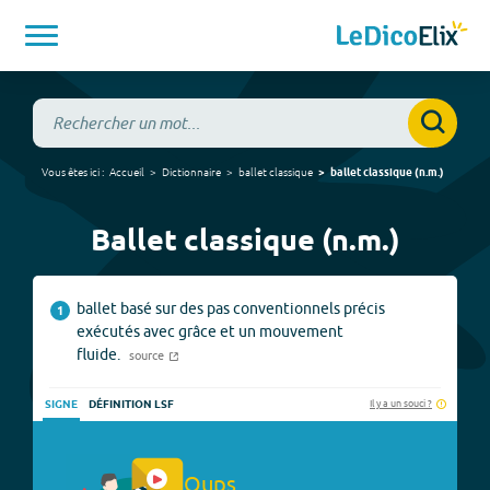
Vous êtes ici :
Accueil
Dictionnaire
ballet classique
ballet classique
(
n.m.
)
Ballet classique (n.m.)
ballet basé sur des pas conventionnels précis
1
exécutés avec grâce et un mouvement
fluide.
source
Il y a un souci ?
SIGNE
DÉFINITION LSF
Oups.