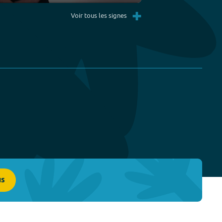
Settings
PIP
Enter
+
fullscreen
Voir tous les signes
us