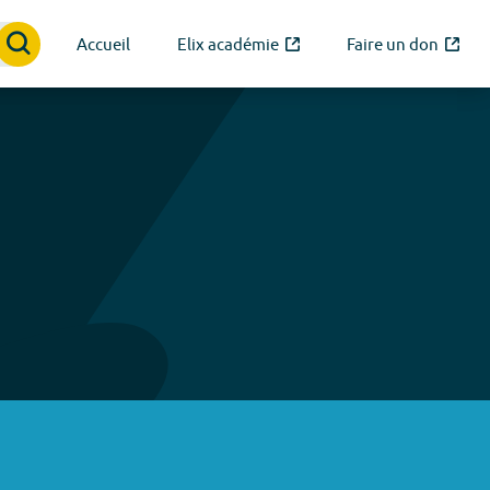
Accueil
Elix académie
Faire un don