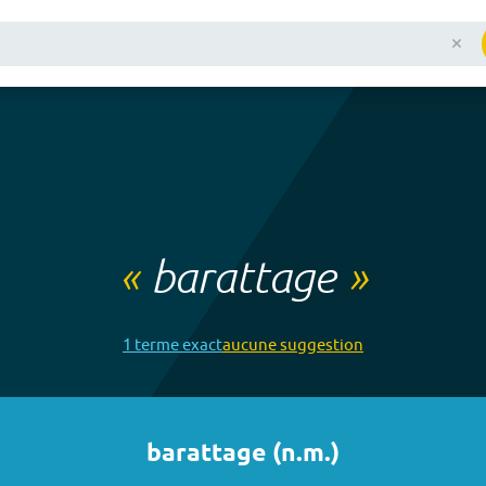
«
barattage
»
1
terme
exact
aucune
suggestion
barattage
(
n.m.
)