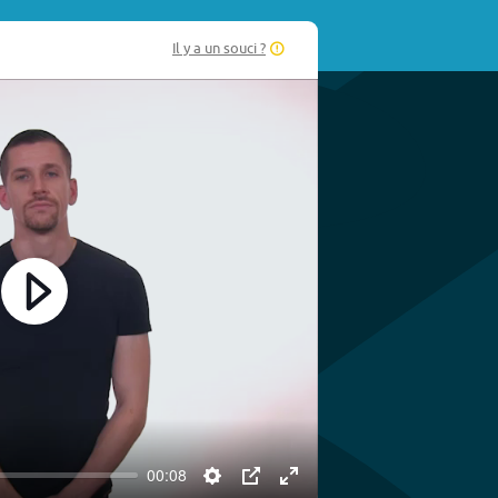
Il y a un souci ?
Play
00:08