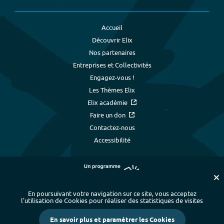
Accueil
Découvrir Elix
Nos partenaires
Entreprises et Collectivités
Engagez-vous !
Les Thèmes Elix
Elix académie
Faire un don
Contactez-nous
Accessibilité
En poursuivant votre navigation sur ce site, vous acceptez
l’utilisation de Cookies pour réaliser des statistiques de visites
Plan du site
-
Index alphabétique
-
En savoir plus et paramétrer les Cookies
Mentions légales et données personnelles
-
Paramétrer les cookies
-