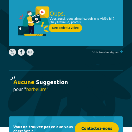
Oups.
Vous aussi, vous aimeriez voir une vidéo ici ?
On y travaille, promis.
Demander la vidéo
+
Voir tous les signes
Aucune
Suggestion
pour "
barbelure
"
Vous ne trouvez pas ce que vous
Contactez-nous
cherchez ?