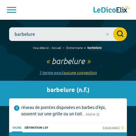
Vous êtes ici :
Accueil
Dictionnaire
barbelure
«
barbelure
»
1
terme
exact
aucune
suggestion
barbelure
(
n.f.
)
réseau de pointes disposées en barbes d'épi,
1
souvent sur une grille ou un toit.
source
Il y a un souci ?
SIGNE
DÉFINITION LSF