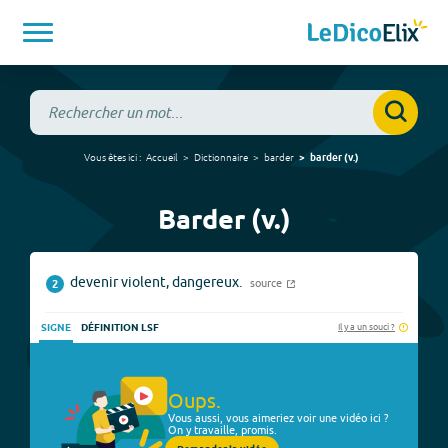
Vous êtes ici :
Accueil
Dictionnaire
barder
barder
(
v.
)
Barder (v.)
devenir violent, dangereux.
source
2
Il y a un souci ?
SIGNE
DÉFINITION LSF
Oups.
Vous aussi, vous aimeriez voir une vidéo ici ?
On y travaille, promis.