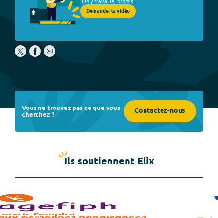
On y travaille, promis.
Demander la vidéo
Vous ne trouvez pas ce que vous
Contactez-nous
cherchez ?
Ils soutiennent Elix