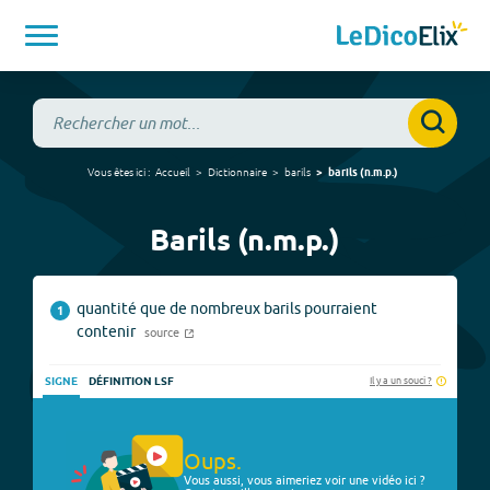
Vous êtes ici :
Accueil
Dictionnaire
barils
barils
(
n.m.p.
)
Barils (n.m.p.)
quantité que de nombreux barils pourraient
1
contenir
source
Il y a un souci ?
SIGNE
DÉFINITION LSF
Oups.
Vous aussi, vous aimeriez voir une vidéo ici ?