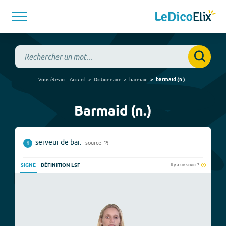
Vous êtes ici :
Accueil
Dictionnaire
barmaid
barmaid
(
n.
)
Barmaid (n.)
serveur de bar.
source
1
Il y a un souci ?
SIGNE
DÉFINITION LSF