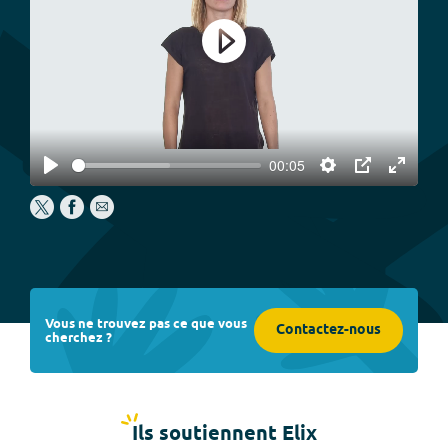
Play
00:05
Play
Settings
PIP
Enter
fullscree
Vous ne trouvez pas ce que vous
Contactez-nous
cherchez ?
Ils soutiennent Elix