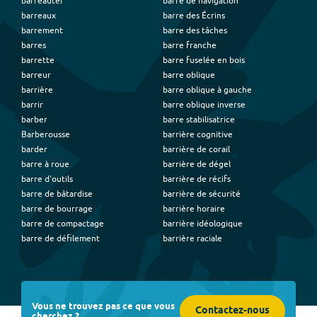
barreauter
barre de navigation
barreaux
barre des Écrins
barrement
barre des tâches
barres
barre franche
barrette
barre fuselée en bois
barreur
barre oblique
barrière
barre oblique à gauche
barrir
barre oblique inverse
barber
barre stabilisatrice
Barberousse
barrière cognitive
barder
barrière de corail
barre à roue
barrière de dégel
barre d'outils
barrière de récifs
barre de bâtardise
barrière de sécurité
barre de bourrage
barrière horaire
barre de compactage
barrière idéologique
barre de défilement
barrière raciale
Vous ne trouvez pas ce que vous
Contactez-nous
cherchez ?