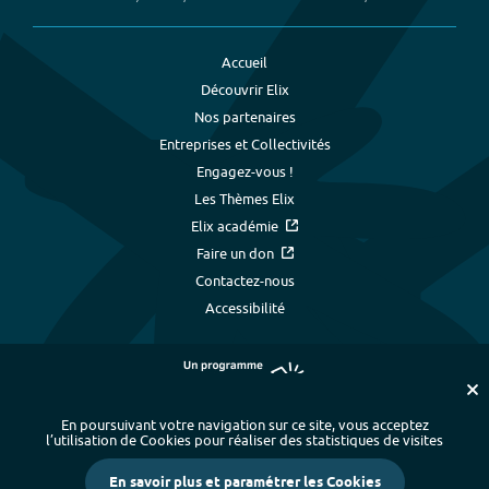
Accueil
Découvrir Elix
Nos partenaires
Entreprises et Collectivités
Engagez-vous !
Les Thèmes Elix
Elix académie
Faire un don
Contactez-nous
Accessibilité
En poursuivant votre navigation sur ce site, vous acceptez
l’utilisation de Cookies pour réaliser des statistiques de visites
Plan du site
-
Index alphabétique
-
En savoir plus et paramétrer les Cookies
Mentions légales et données personnelles
-
Paramétrer les cookies
-