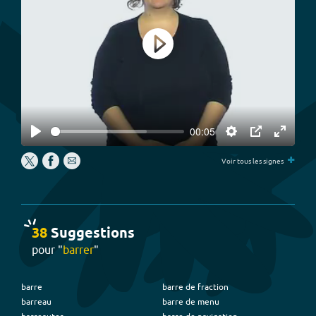
Play
00:05
Play
Settings
PIP
Enter
+
fullscree
Voir tous les signes
38
Suggestion
s
pour "
barrer
"
barre
barre de fraction
barreau
barre de menu