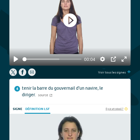
Play
00:04
Play
Settings
PIP
Enter
+
fullscree
Voir tous les signes
tenir la barre du gouvernail d'un navire, le
4
diriger.
source
Il y a un souci ?
SIGNE
DÉFINITION LSF