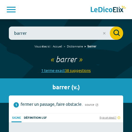
Vous êtes ici :
Accueil
Dictionnaire
barrer
«
barrer
»
1
terme
exact
38
suggestion
s
barrer
(
v.
)
fermer un passage, faire obstacle.
source
1
Il y a un souci ?
SIGNE
DÉFINITION LSF