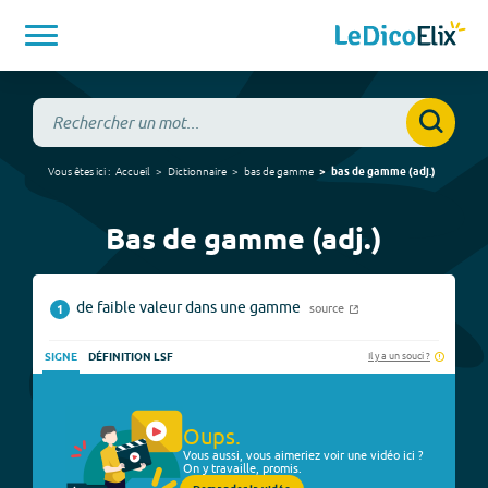
Vous êtes ici :
Accueil
Dictionnaire
bas de gamme
bas de gamme
(
adj.
)
Bas de gamme (adj.)
de faible valeur dans une gamme
source
1
Il y a un souci ?
SIGNE
DÉFINITION LSF
Oups.
Vous aussi, vous aimeriez voir une vidéo ici ?
On y travaille, promis.