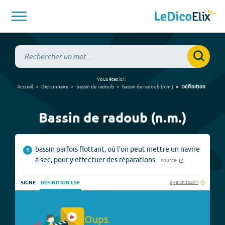
Vous êtes ici :
Accueil
Dictionnaire
bassin de radoub
bassin de radoub
(
n.m.
)
Définition
Bassin de radoub (n.m.)
bassin parfois flottant, où l'on peut mettre un navire
1
à sec, pour y effectuer des réparations.
source
Il y a un souci ?
SIGNE
DÉFINITION LSF
Oups.