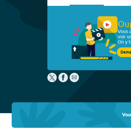
Ou
Vous a
voir u
On y t
Dema
Vou