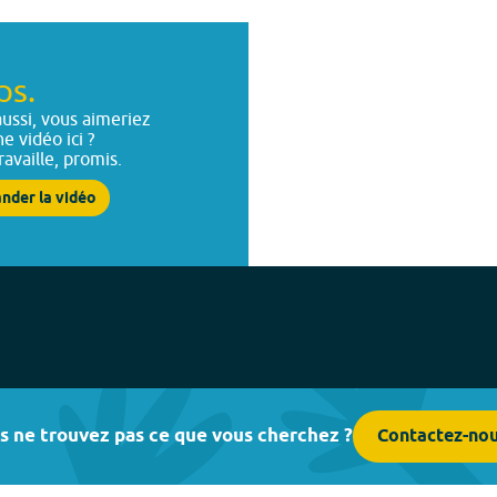
ps.
ussi, vous aimeriez
ne vidéo ici ?
ravaille, promis.
nder la vidéo
s ne trouvez pas ce que vous cherchez ?
Contactez-no