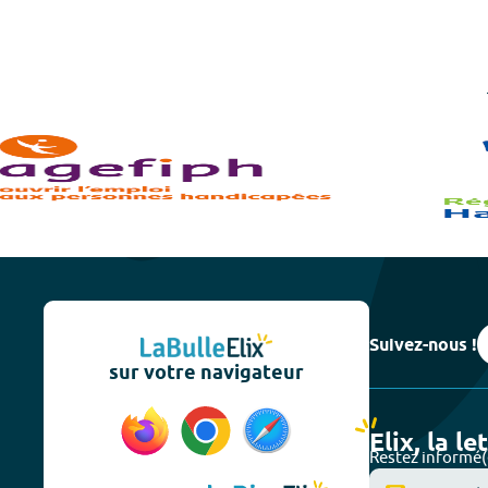
Suivez-nous !
sur votre navigateur
Elix, la le
Restez informé(