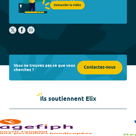
Demander la vidéo
Vous ne trouvez pas ce que vous
Contactez-nous
cherchez ?
Ils soutiennent Elix