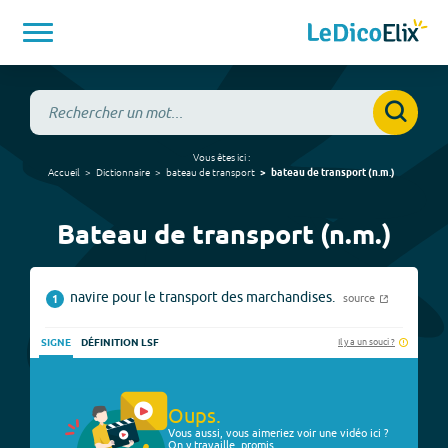
Vous êtes ici :
Accueil
Dictionnaire
bateau de transport
bateau de transport
(
n.m.
)
Bateau de transport (n.m.)
navire pour le transport des marchandises.
source
1
Il y a un souci ?
SIGNE
DÉFINITION LSF
Oups.
Vous aussi, vous aimeriez voir une vidéo ici ?
On y travaille, promis.