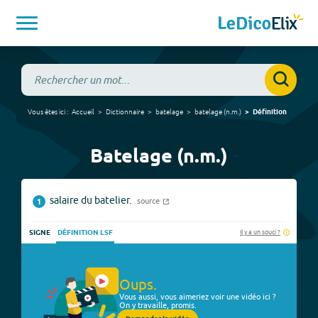
Vous êtes ici :
Accueil
Dictionnaire
batelage
batelage
(
n.m.
)
Définition
Batelage (n.m.)
salaire du batelier.
source
1
Il y a un souci ?
SIGNE
DÉFINITION LSF
Oups.
Vous aussi, vous aimeriez voir une vidéo ici ?
On y travaille, promis.