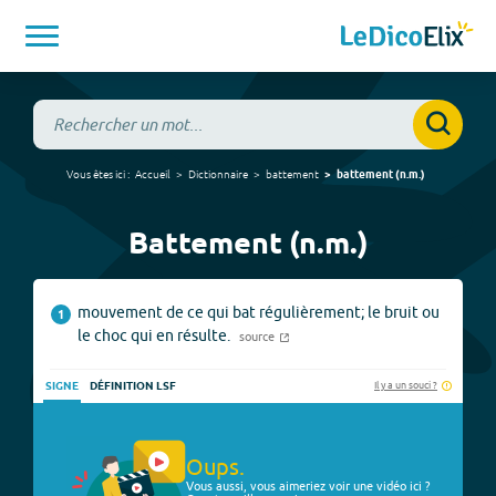
Vous êtes ici :
Accueil
Dictionnaire
battement
battement
(
n.m.
)
Battement (n.m.)
mouvement de ce qui bat régulièrement; le bruit ou
1
le choc qui en résulte.
source
Il y a un souci ?
SIGNE
DÉFINITION LSF
Oups.
Vous aussi, vous aimeriez voir une vidéo ici ?