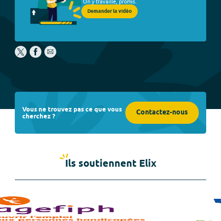
On y travaille, promis.
Demander la vidéo
Vous ne trouvez pas ce que vous
Contactez-nous
cherchez ?
Ils soutiennent Elix