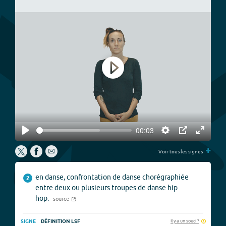
Play
00:03
Play
Settings
PIP
Enter
+
fullscree
Voir tous les signes
en danse, confrontation de danse chorégraphiée
2
entre deux ou plusieurs troupes de danse hip
hop.
source
Il y a un souci ?
SIGNE
DÉFINITION LSF