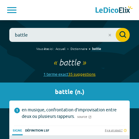
Vous êtes ici :
Accueil
Dictionnaire
battle
«
battle
»
1
terme
exact
35
suggestion
s
battle
(
n.
)
en musique, confrontation d’improvisation entre
1
deux ou plusieurs rappeurs.
source
Il y a un souci ?
SIGNE
DÉFINITION LSF