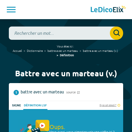
Vous êtes ici :
Accueil
Dictionnaire
battre avec un marteau
battre avec un marteau
(
v.
)
Définition
Battre avec un marteau (v.)
battre avec un marteau
source
1
Il y a un souci ?
SIGNE
DÉFINITION LSF
Oups.
Vous aussi, vous aimeriez voir une vidéo ici ?