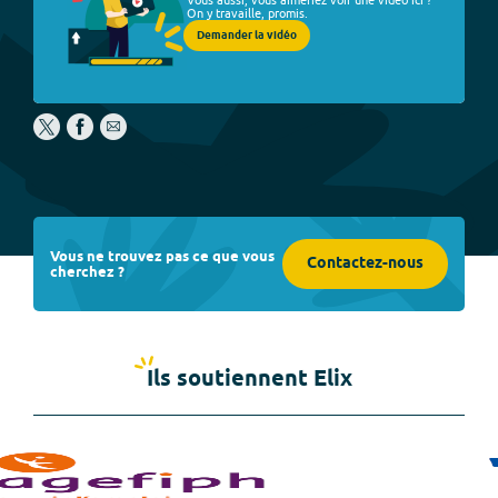
On y travaille, promis.
Demander la vidéo
Vous ne trouvez pas ce que vous
Contactez-nous
cherchez ?
Ils soutiennent Elix