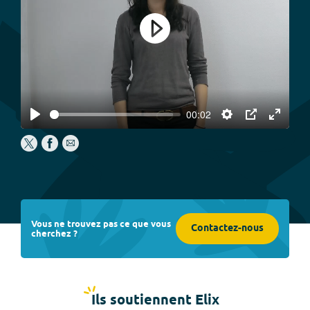
Play
00:02
Play
Settings
PIP
Enter
fullscree
Vous ne trouvez pas ce que vous
Contactez-nous
cherchez ?
Ils soutiennent Elix