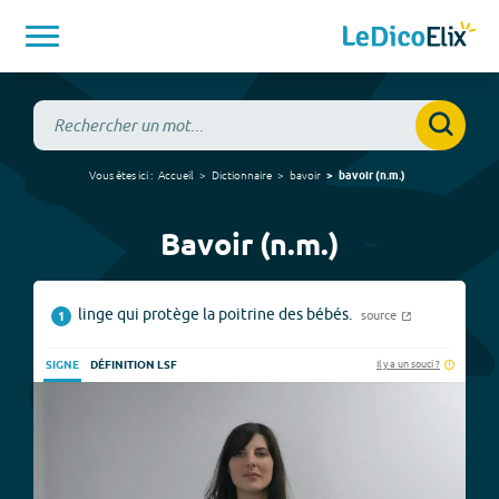
Vous êtes ici :
Accueil
Dictionnaire
bavoir
bavoir
(
n.m.
)
Bavoir (n.m.)
linge qui protège la poitrine des bébés.
source
1
Il y a un souci ?
SIGNE
DÉFINITION LSF