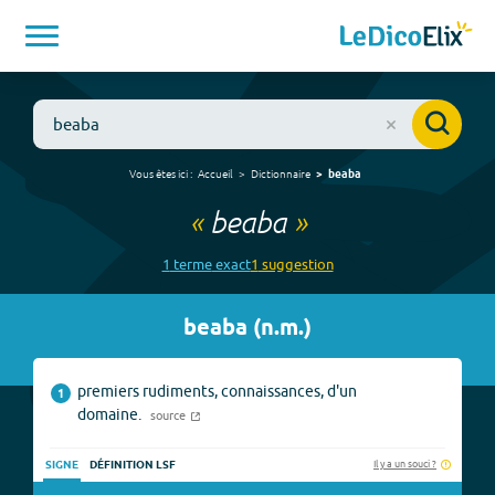
Vous êtes ici :
Accueil
Dictionnaire
beaba
«
beaba
»
1
terme
exact
1
suggestion
beaba
(
n.m.
)
premiers rudiments, connaissances, d'un
1
domaine.
source
Il y a un souci ?
SIGNE
DÉFINITION LSF