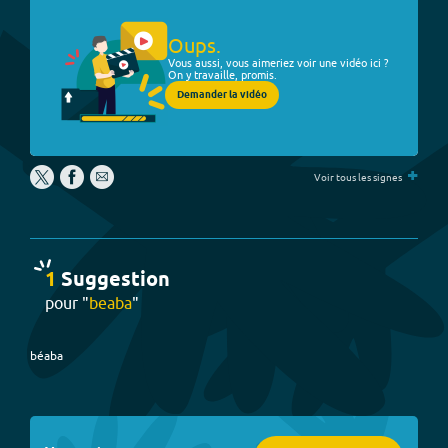
Oups.
Vous aussi, vous aimeriez voir une vidéo ici ?
On y travaille, promis.
Demander la vidéo
+
Voir tous les signes
1
Suggestion
pour "
beaba
"
béaba