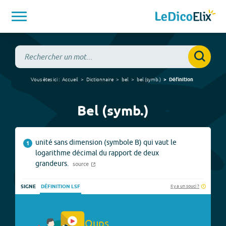
Vous êtes ici :
Accueil
Dictionnaire
bel
bel
(
symb.
)
Définition
Bel (symb.)
unité sans dimension (symbole B) qui vaut le
1
logarithme décimal du rapport de deux
grandeurs.
source
Il y a un souci ?
SIGNE
DÉFINITION LSF
Oups.