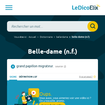
Vous êtes ici :
Accueil
Dictionnaire
belle-dame
belle-dame
(
n.f.
)
Belle-dame (n.f.)
grand papillon migrateur.
source
4
Il y a un souci ?
SIGNE
DÉFINITION LSF
Oups.
Vous aussi, vous aimeriez voir une vidéo ici ?
On y travaille, promis.