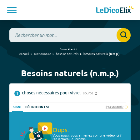
Vous êtes ici :
Accueil
Dictionnaire
besoins naturels
besoins naturels
(
n.m.p.
)
Besoins naturels (n.m.p.)
choses nécessaires pour vivre.
source
1
Il y a un souci ?
SIGNE
DÉFINITION LSF
Oups.
Vous aussi, vous aimeriez voir une vidéo ici ?
On y travaille, promis.