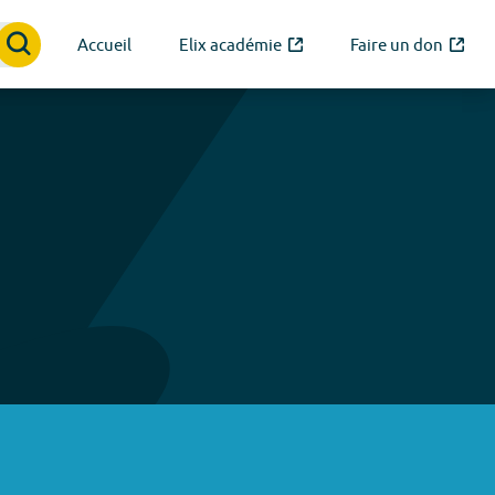
Accueil
Elix académie
Faire un don