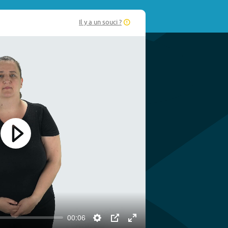
Il y a un souci ?
Play
00:06