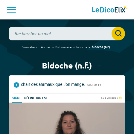
Vous êtes ici :
Accueil
Dictionnaire
bidoche
bidoche
(
n.f.
)
Bidoche (n.f.)
chair des animaux que l'on mange.
source
1
Il y a un souci ?
SIGNE
DÉFINITION LSF