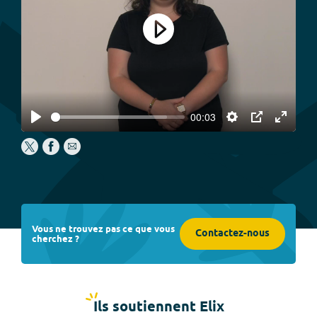
Play
00:03
Play
Settings
PIP
Enter
fullscree
Vous ne trouvez pas ce que vous
Contactez-nous
cherchez ?
Ils soutiennent Elix