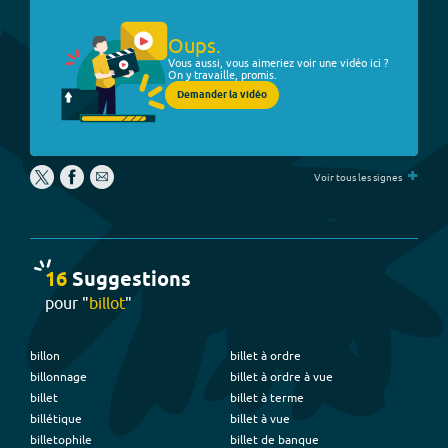
Oups.
Vous aussi, vous aimeriez voir une vidéo ici ?
On y travaille, promis.
Demander la vidéo
+
Voir tous les signes
16
Suggestion
s
pour "
billot
"
billon
billet à ordre
billonnage
billet à ordre à vue
billet
billet à terme
billétique
billet à vue
billetophile
billet de banque