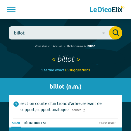
Vous êtes ici :
Accueil
Dictionnaire
billot
«
billot
»
1
terme
exact
16
suggestion
s
billot
(
n.m.
)
section courte d'un tronc d'arbre, servant de
1
support; support analogue.
source
Il y a un souci ?
SIGNE
DÉFINITION LSF