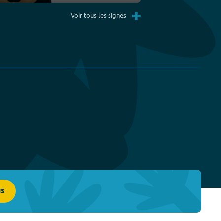
Settings
PIP
Enter
+
fullscreen
Voir tous les signes
us