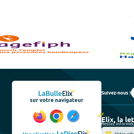
Suivez-nous !
sur votre navigateur
Elix, la le
Restez informé(