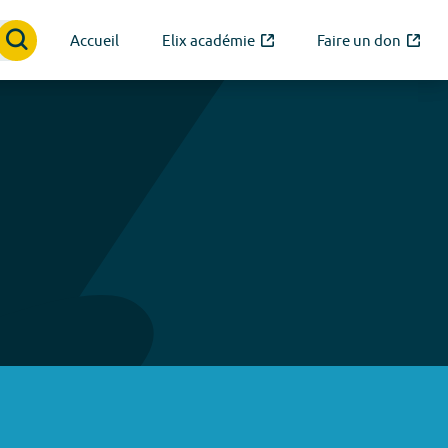
Accueil
Elix académie
Faire un don