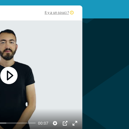
Il y a un souci ?
Play
00:07