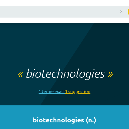
«
biotechnologies
»
1
terme
exact
1
suggestion
biotechnologies
(
n.
)