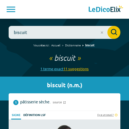
Vous êtes ici :
Accueil
Dictionnaire
biscuit
«
biscuit
»
1
terme
exact
11
suggestion
s
biscuit
(
n.m.
)
pâtisserie sèche.
source
1
Il y a un souci ?
SIGNE
DÉFINITION LSF