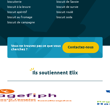
biscuiterie
biscuit de Savoie
biscuit à la levure
biscuit de survie
biscuit apéritif
biscuit roulé
biscuit au fromage
biscuit soda
biscuit de campagne
Vous ne trouvez pas ce que vous
Contactez-nous
cherchez ?
Ils soutiennent Elix