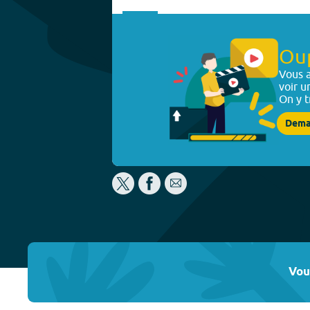
Ou
Vous a
voir u
On y t
Dema
Vou