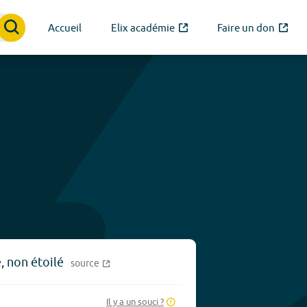
Accueil
Elix académie
Faire un don
, non étoilé
source
Il y a un souci ?