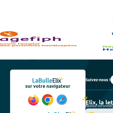
Suivez-nous !
sur votre navigateur
Elix, la le
Restez informé(