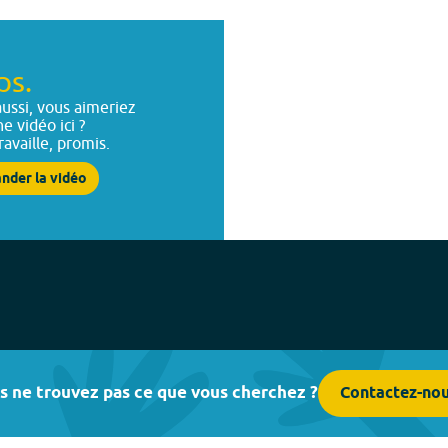
ps.
ussi, vous aimeriez
ne vidéo ici ?
ravaille, promis.
nder la vidéo
s ne trouvez pas ce que vous cherchez ?
Contactez-no