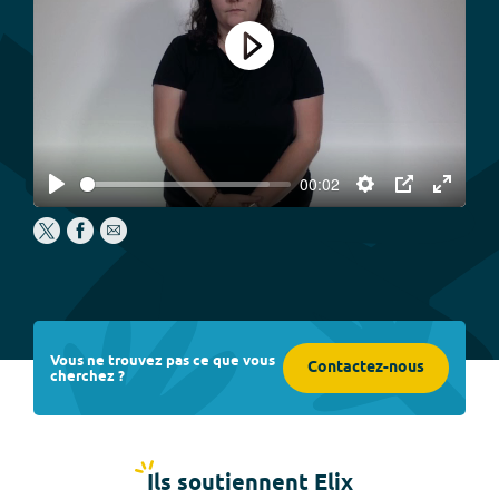
Play
00:02
Play
Settings
PIP
Enter
fullscree
Vous ne trouvez pas ce que vous
Contactez-nous
cherchez ?
Ils soutiennent Elix