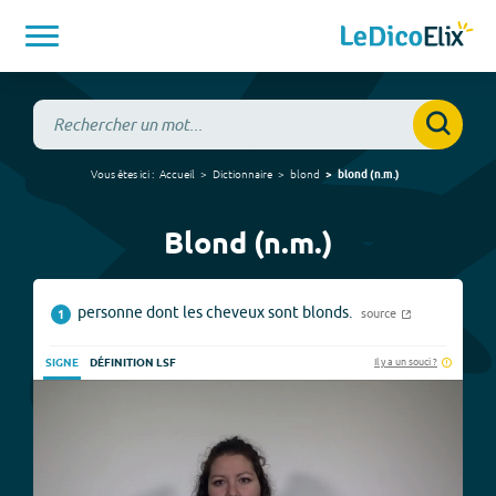
Vous êtes ici :
Accueil
Dictionnaire
blond
blond
(
n.m.
)
Blond (n.m.)
personne dont les cheveux sont blonds.
source
1
Il y a un souci ?
SIGNE
DÉFINITION LSF