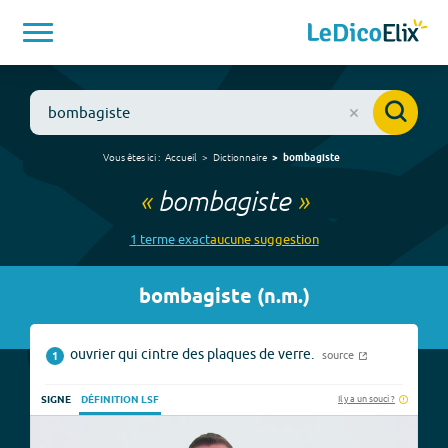
Vous êtes ici :
Accueil
Dictionnaire
bombagiste
«
bombagiste
»
1
terme
exact
aucune
suggestion
bombagiste
(
n.m.
)
ouvrier qui cintre des plaques de verre.
source
1
Il y a un souci ?
SIGNE
DÉFINITION LSF