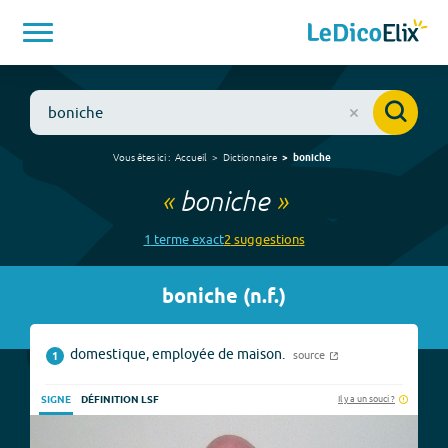
Vous êtes ici :
Accueil
Dictionnaire
boniche
«
boniche
»
1
terme
exact
2
suggestion
s
boniche
(
n.f.
)
domestique, employée de maison.
source
1
Il y a un souci ?
SIGNE
DÉFINITION LSF