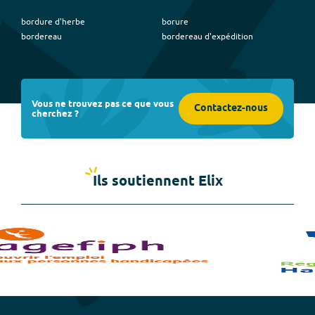
bordure d'herbe
borure
bordereau
bordereau d'expédition
Vous ne trouvez pas ce que vous
Contactez-nous
cherchez ?
Ils soutiennent Elix