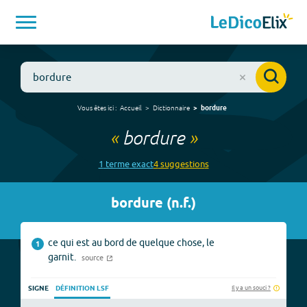
Vous êtes ici :
Accueil
Dictionnaire
bordure
«
bordure
»
1
terme
exact
4
suggestion
s
bordure
(
n.f.
)
ce qui est au bord de quelque chose, le
1
garnit.
source
Il y a un souci ?
SIGNE
DÉFINITION LSF