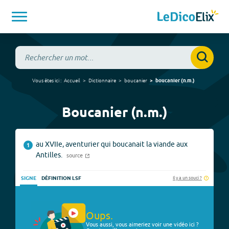
Vous êtes ici :
Accueil
Dictionnaire
boucanier
boucanier
(
n.m.
)
Boucanier (n.m.)
au XVIIe, aventurier qui boucanait la viande aux
1
Antilles.
source
Il y a un souci ?
SIGNE
DÉFINITION LSF
Oups.
Vous aussi, vous aimeriez voir une vidéo ici ?