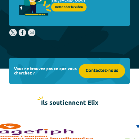
On y travaille, promis.
Demander la vidéo
Vous ne trouvez pas ce que vous
Contactez-nous
cherchez ?
Ils soutiennent Elix