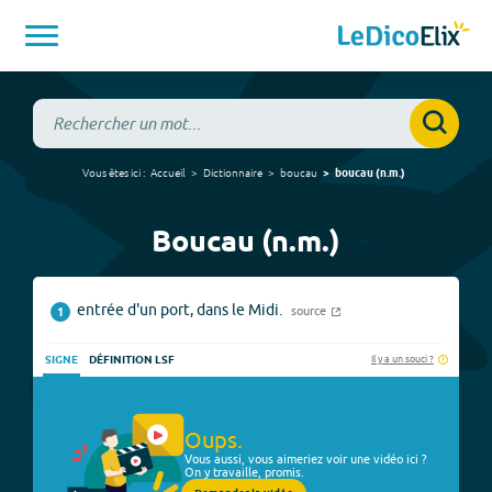
Vous êtes ici :
Accueil
Dictionnaire
boucau
boucau
(
n.m.
)
Boucau (n.m.)
entrée d'un port, dans le Midi.
source
1
Il y a un souci ?
SIGNE
DÉFINITION LSF
Oups.
Vous aussi, vous aimeriez voir une vidéo ici ?
On y travaille, promis.