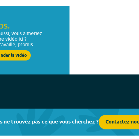
ps.
ussi, vous aimeriez
ne vidéo ici ?
ravaille, promis.
nder la vidéo
s ne trouvez pas ce que vous cherchez ?
Contactez-no