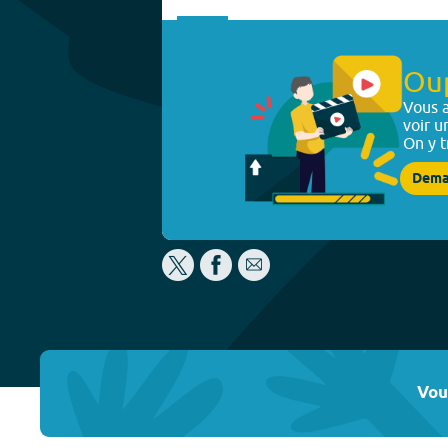
Ou
Vous a
voir u
On y t
Dema
Vou