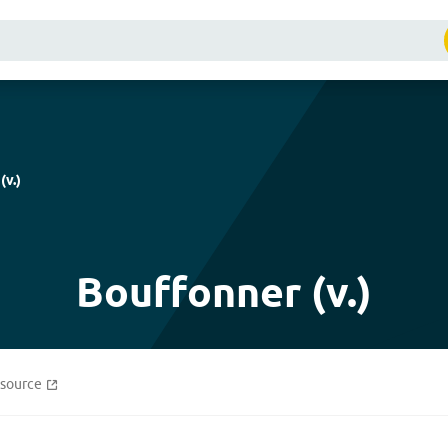
(
v.
)
Bouffonner (v.)
source