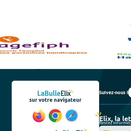
Suivez-nous !
sur votre navigateur
Elix, la le
Restez informé(