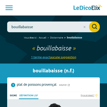
Vous êtes ici :
Accueil
Dictionnaire
bouillabaisse
«
bouillabaisse
»
1
terme
exact
aucune
suggestion
bouillabaisse
(
n.f.
)
plat de poissons provençal.
source
1
Il y a un souci ?
SIGNE
DÉFINITION LSF