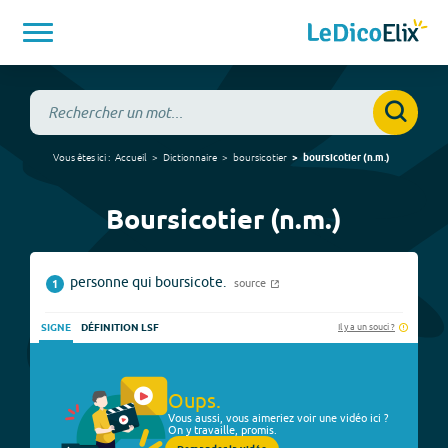
Vous êtes ici :
Accueil
Dictionnaire
boursicotier
boursicotier
(
n.m.
)
Boursicotier (n.m.)
personne qui boursicote.
source
1
Il y a un souci ?
SIGNE
DÉFINITION LSF
Oups.
Vous aussi, vous aimeriez voir une vidéo ici ?
On y travaille, promis.