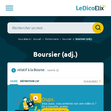
Vous êtes ici :
Accueil
Dictionnaire
boursier
boursier
(
adj.
)
Boursier (adj.)
relatif à la Bourse.
source
1
Il y a un souci ?
SIGNE
DÉFINITION LSF
Oups.
Vous aussi, vous aimeriez voir une vidéo ici ?
On y travaille, promis.