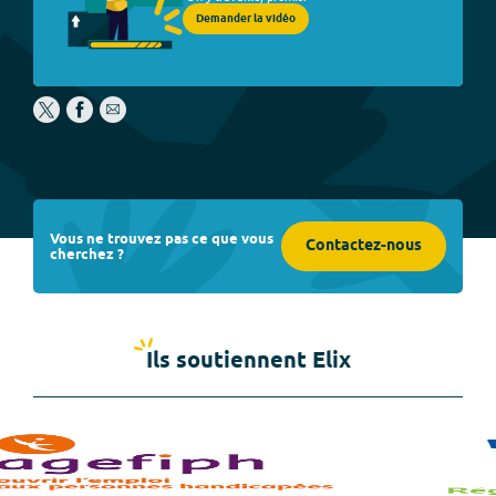
Demander la vidéo
Vous ne trouvez pas ce que vous
Contactez-nous
cherchez ?
Ils soutiennent Elix