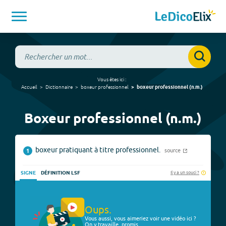
Vous êtes ici :
Accueil
Dictionnaire
boxeur professionnel
boxeur professionnel
(
n.m.
)
Boxeur professionnel (n.m.)
boxeur pratiquant à titre professionnel.
source
1
Il y a un souci ?
SIGNE
DÉFINITION LSF
Oups.
Vous aussi, vous aimeriez voir une vidéo ici ?
On y travaille, promis.