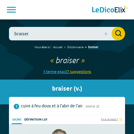
Vous êtes ici :
Accueil
Dictionnaire
braiser
«
braiser
»
1
terme
exact
7
suggestion
s
braiser
(
v.
)
cuire à feu doux et à l'abri de l'air.
source
1
Il y a un souci ?
SIGNE
DÉFINITION LSF