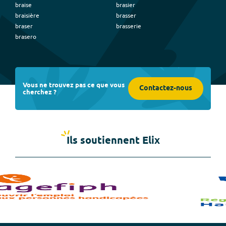
braise
brasier
braisière
brasser
braser
brasserie
brasero
Vous ne trouvez pas ce que vous
Contactez-nous
cherchez ?
Ils soutiennent Elix